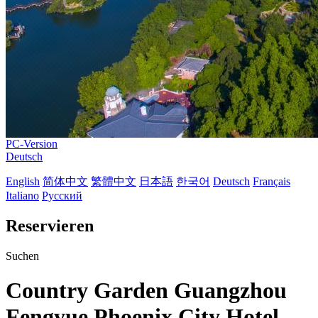
PC-Version
Deutsch
English
简体中文
繁體中文
日本語
한국어
Deutsch
Français
Italiano
Русский
Reservieren
Suchen
Country Garden Guangzhou
Fengyue Phoenix City Hotel