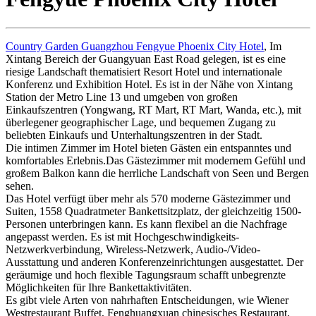
Country Garden Guangzhou Fengyue Phoenix City Hotel
, Im
Xintang Bereich der Guangyuan East Road gelegen, ist es eine
riesige Landschaft thematisiert Resort Hotel und internationale
Konferenz und Exhibition Hotel. Es ist in der Nähe von Xintang
Station der Metro Line 13 und umgeben von großen
Einkaufszentren (Yongwang, RT Mart, RT Mart, Wanda, etc.), mit
überlegener geographischer Lage, und bequemen Zugang zu
beliebten Einkaufs und Unterhaltungszentren in der Stadt.
Die intimen Zimmer im Hotel bieten Gästen ein entspanntes und
komfortables Erlebnis.Das Gästezimmer mit modernem Gefühl und
großem Balkon kann die herrliche Landschaft von Seen und Bergen
sehen.
Das Hotel verfügt über mehr als 570 moderne Gästezimmer und
Suiten, 1558 Quadratmeter Bankettsitzplatz, der gleichzeitig 1500-
Personen unterbringen kann. Es kann flexibel an die Nachfrage
angepasst werden. Es ist mit Hochgeschwindigkeits-
Netzwerkverbindung, Wireless-Netzwerk, Audio-/Video-
Ausstattung und anderen Konferenzeinrichtungen ausgestattet. Der
geräumige und hoch flexible Tagungsraum schafft unbegrenzte
Möglichkeiten für Ihre Bankettaktivitäten.
Es gibt viele Arten von nahrhaften Entscheidungen, wie Wiener
Westrestaurant Buffet, Fenghuangxuan chinesisches Restaurant,